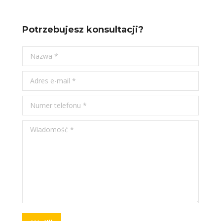
Potrzebujesz konsultacji?
Nazwa *
Adres e-mail *
Numer telefonu *
Wiadomość *