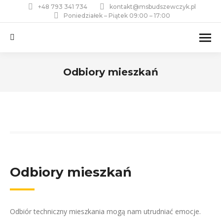
+48 793 341 734
kontakt@msbudszewczyk.pl
Poniedziałek – Piątek 09:00 – 17:00
Szukaj:
Odbiory mieszkań
Jesteś tutaj:
Odbiory mieszkań
Odbiór techniczny mieszkania mogą nam utrudniać emocje.